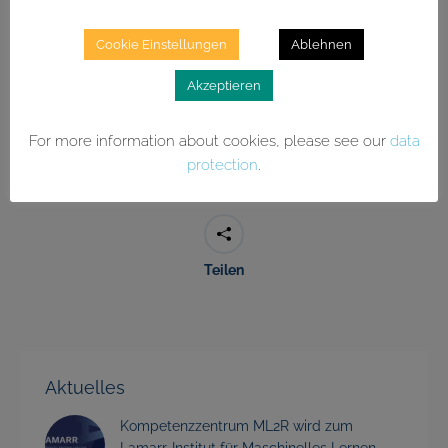
Kontakt:
Cookie Einstellungen
Ablehnen
Ann-Kathrin Oster
Technische Universität Dortmund
Akzeptieren
Mail senden
For more information about cookies, please see our
data
protection
.
Teilen
Aktuelles
Kompetenzzentrum ML2R wird zum
Lamarr-Institut für Maschinelles Lernen