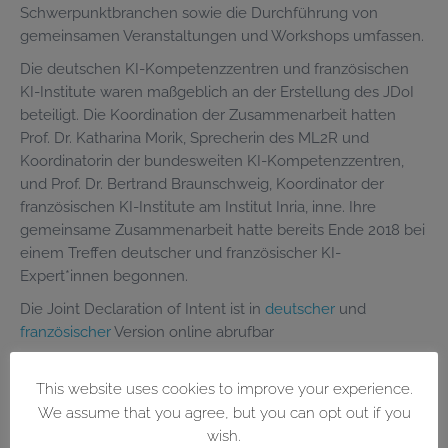
Schwerpunktbranchen sowie die Durchführung von
gemeinsamen Veranstaltungen und Workshops umfassen.
Die deutschen KI-Kompetenzzentren und französischen
KI-Institute waren maßgeblich an der Erstellung des JDoI
beteiligt. Die Koordination der Zusammenarbeit hatten
Prof. Dr. Katharina Morik, Sprecherin des ML2R und
Koordinatorin der bundesweiten KI-Kompetenzzentren,
und Prof. Dr. Bertrand Braunschweig, Koordinator der
französischen KI-Institute am Institut Inria, inne. Ihre
gemeinsame Zusammenarbeit hatte bereits Ende 2018 bei
einem Treffen deutscher und französischer KI-
Expert*innen begonnen.
Die Joint Declaration of Intent ist in
deutscher
und
französischer
Version online abrufbar
This website uses cookies to improve your experience.
We assume that you agree, but you can opt out if you
wish.