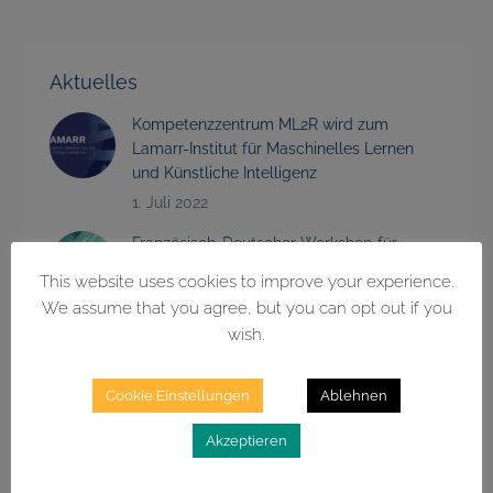
Aktuelles
Kompetenzzentrum ML2R wird zum
Lamarr-Institut für Maschinelles Lernen
und Künstliche Intelligenz
1. Juli 2022
Französisch-Deutscher Workshop für
Künstliche Intelligenz
This website uses cookies to improve your experience.
15. Juni 2022
We assume that you agree, but you can opt out if you
wish.
Veranstaltung zu Erklärbarkeit von
Künstlicher Intelligenz stärkt
Zusammenarbeit der deutschen KI-
Cookie Einstellungen
Ablehnen
Zentren
25. März 2022
Akzeptieren
Strategische Partnerschaft mit Wilo