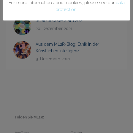
For more information about cookies, please see our
data
2. Februar 2022
protection
.
Science Code Slam 2021
20. Dezember 2021
Aus dem ML2R-Blog: Ethik in der
Künstlichen Intelligenz
9. Dezember 2021
Folgen Sie ML2R: