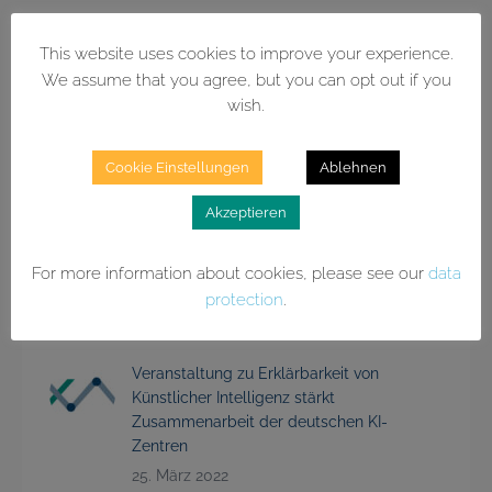
This website uses cookies to improve your experience.
We assume that you agree, but you can opt out if you
wish.
Aktuelles
Kompetenzzentrum ML2R wird zum
Cookie Einstellungen
Ablehnen
Lamarr-Institut für Maschinelles Lernen
und Künstliche Intelligenz
Akzeptieren
1. Juli 2022
For more information about cookies, please see our
data
Französisch-Deutscher Workshop für
protection
.
Künstliche Intelligenz
15. Juni 2022
Veranstaltung zu Erklärbarkeit von
Künstlicher Intelligenz stärkt
Zusammenarbeit der deutschen KI-
Zentren
25. März 2022