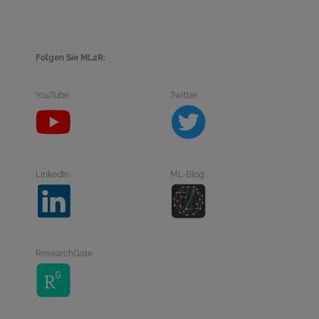
Folgen Sie ML2R:
YouTube
Twitter
LinkedIn
ML-Blog
ResearchGate