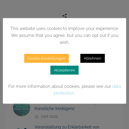
Teilen
This website uses cookies to improve your experience.
We assume that you agree, but you can opt out if you
wish.
Cookie Einstellungen
Ablehnen
Aktuelles
Akzeptieren
Kompetenzzentrum ML2R wird zum
Lamarr-Institut für Maschinelles Lernen
und Künstliche Intelligenz
For more information about cookies, please see our
data
1. Juli 2022
protection
.
Französisch-Deutscher Workshop für
Künstliche Intelligenz
15. Juni 2022
Veranstaltung zu Erklärbarkeit von