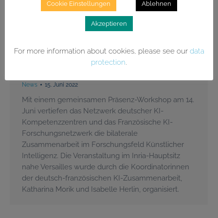
Cookie Einstellungen
Ablehnen
Akzeptieren
For more information about cookies, please see our
data
Französisch-Deutscher Workshop für
protection
.
Künstliche Intelligenz
News
15. Juni 2022
Mit einem gemeinsamen Präsenz-Workshop am 14.
Juni vertiefen das Netzwerk deutscher KI-
Kompetenzzentren und das Französische KI-
Forschungsnetzwerk die bilaterale
Zusammenarbeit im Forschungsfeld Künstlicher
Intelligenz. Die Veranstaltung im Inria-Hauptsitz
nahe Versailles wurde durch die Koordinatorinnen
der deutsch-französischen KI-Zusammenarbeit,
Katharina Morik und Isabelle Herlin, organisiert.